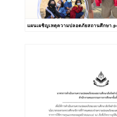
แผนเผชิญเหตุความปลอดภัยสถานศึกษา.p