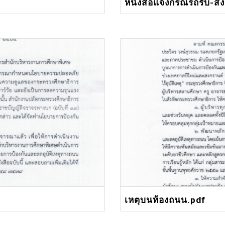
หนังสือแจ้งกรณีรถรับ-ส่ง
เหตุบนท้องถนน.pdf