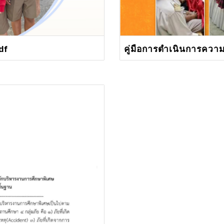
df
คู่มือการดำเนินการคว