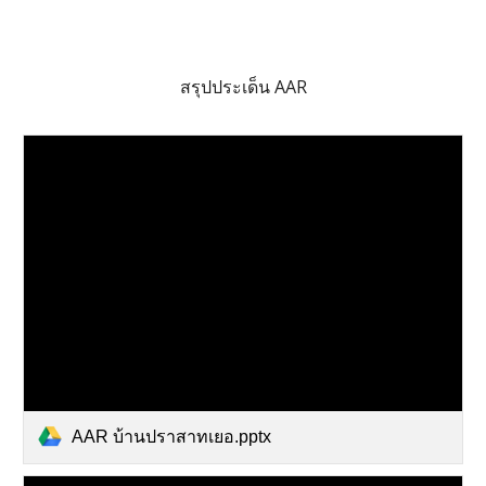
สรุปประเด็น AAR
AAR บ้านปราสาทเยอ.pptx