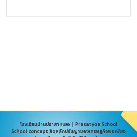
โรงเรียนบ้านปราสาทเยอ | Prasatyoe School
School concept ยึดหลักปรัชญาของเศรษฐกิจพอเพียง